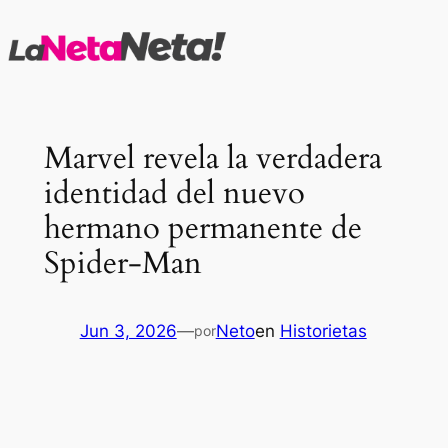
Saltar
al
contenido
Marvel revela la verdadera
identidad del nuevo
hermano permanente de
Spider-Man
Jun 3, 2026
—
Neto
en
Historietas
por