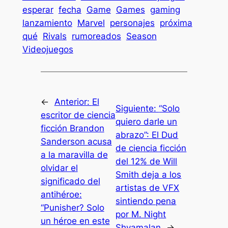
esperar
fecha
Game
Games
gaming
lanzamiento
Marvel
personajes
próxima
qué
Rivals
rumoreados
Season
Videojuegos
←
Anterior:
El
Siguiente:
“Solo
escritor de ciencia
quiero darle un
ficción Brandon
abrazo”: El Dud
Sanderson acusa
de ciencia ficción
a la maravilla de
del 12% de Will
olvidar el
Smith deja a los
significado del
artistas de VFX
antihéroe:
sintiendo pena
“Punisher? Solo
por M. Night
un héroe en este
Shyamalan
→