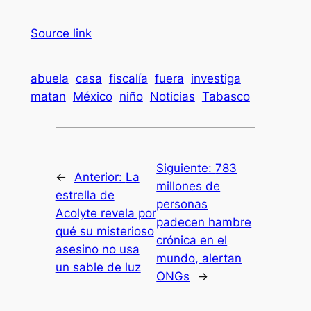
Source link
abuela
casa
fiscalía
fuera
investiga
matan
México
niño
Noticias
Tabasco
Siguiente:
783
←
Anterior:
La
millones de
estrella de
personas
Acolyte revela por
padecen hambre
qué su misterioso
crónica en el
asesino no usa
mundo, alertan
un sable de luz
ONGs
→