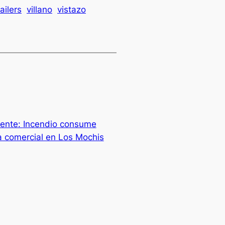
railers
villano
vistazo
iente:
Incendio consume
a comercial en Los Mochis