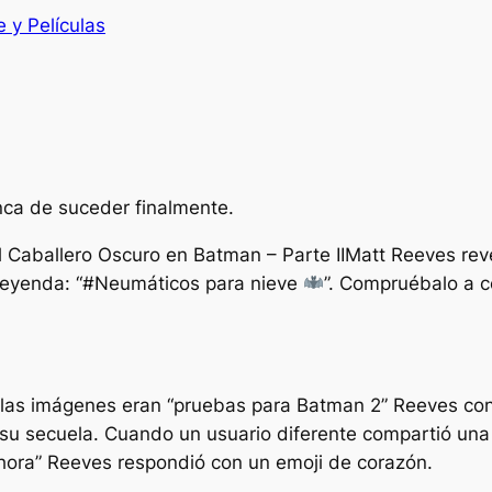
e y Películas
ca de suceder finalmente.
l Caballero Oscuro en
Batman – Parte II
Matt Reeves reve
 leyenda:
“#Neumáticos para nieve
”.
Compruébalo a co
 las imágenes eran
“pruebas para Batman 2”
Reeves con
su secuela. Cuando un usuario diferente compartió un
hora”
Reeves respondió con un emoji de corazón.