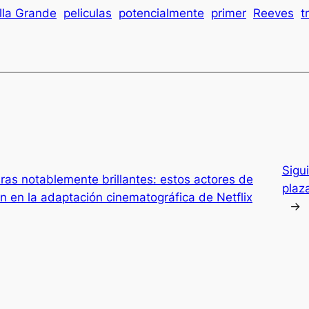
lla Grande
peliculas
potencialmente
primer
Reeves
t
Sigu
ras notablemente brillantes: estos actores de
plaz
n en la adaptación cinematográfica de Netflix
→