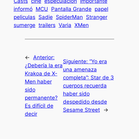
Casts
cine
especulación
importante
informó
MCU
Pantalla Grande
papel
peliculas
Sadie
SpiderMan
Stranger
sumerge
trailers
Varia
XMen
←
Anterior:
Siguiente:
“Yo era
¿Debería la era
una amenaza
Krakoa de X-
completa”: Star de 3
Men haber
cuerpos recuerda
sido
haber sido
permanente?
despedido desde
Es difícil de
Sesame Street
→
decir