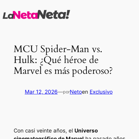
Saltar
al
contenido
MCU Spider-Man vs.
Hulk: ¿Qué héroe de
Marvel es más poderoso?
Mar 12, 2026
—
Neto
en
Exclusivo
por
Con casi veinte años, el
Universo
cinematográfico de Marvel
ha pasado años