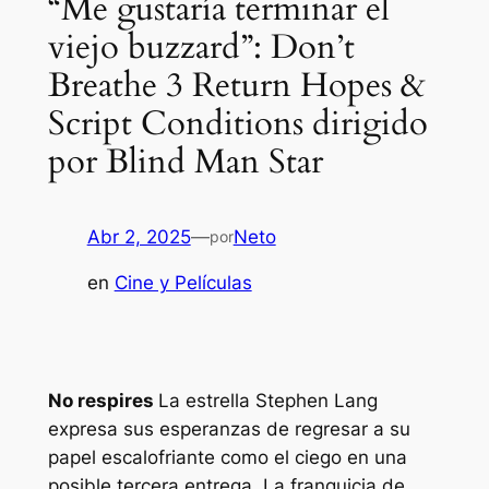
“Me gustaría terminar el
viejo buzzard”: Don’t
Breathe 3 Return Hopes &
Script Conditions dirigido
por Blind Man Star
Abr 2, 2025
—
Neto
por
en
Cine y Películas
No respires
La estrella Stephen Lang
expresa sus esperanzas de regresar a su
papel escalofriante como el ciego en una
posible tercera entrega. La franquicia de