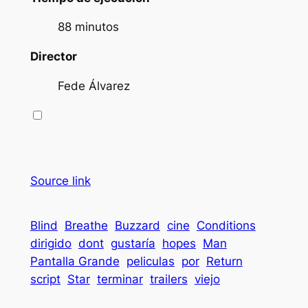
88 minutos
Director
Fede Álvarez
Source link
Blind
Breathe
Buzzard
cine
Conditions
dirigido
dont
gustaría
hopes
Man
Pantalla Grande
peliculas
por
Return
script
Star
terminar
trailers
viejo