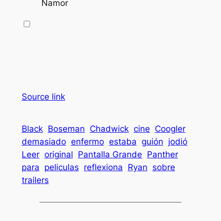
Namor
Source link
Black
Boseman
Chadwick
cine
Coogler
demasiado
enfermo
estaba
guión
jodió
Leer
original
Pantalla Grande
Panther
para
peliculas
reflexiona
Ryan
sobre
trailers