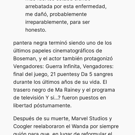
arrebatada por esta enfermedad,
me dañó, probablemente
irreparablemente, para ser
honesto.
pantera negra
terminó siendo uno de los
últimos papeles cinematográficos de
Boseman, y el actor también protagonizó
Vengadores: Guerra Infinita
,
Vengadores:
final del juego
,
21 puentes
y
Da 5 sangres
durante los últimos años de su vida.
El
trasero negro de Ma Rainey
y el programa
de televisión
Y si…?
fueron puestos en
libertad póstumamente.
Después de su muerte, Marvel Studios y
Coogler reelaboraron el
Wanda por siempre
guión para que, en lugar de reformular el