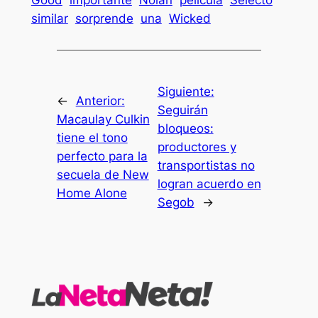
similar
sorprende
una
Wicked
Siguiente:
←
Anterior:
Seguirán
Macaulay Culkin
bloqueos:
tiene el tono
productores y
perfecto para la
transportistas no
secuela de New
logran acuerdo en
Home Alone
Segob
→