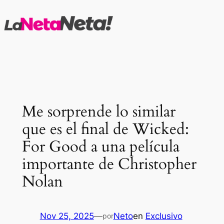
Saltar
al
contenido
Me sorprende lo similar
que es el final de Wicked:
For Good a una película
importante de Christopher
Nolan
Nov 25, 2025
—
Neto
en
Exclusivo
por