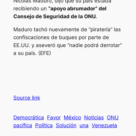
Nicolás Maduro, dijo que su país estaba
recibiendo un
“apoyo abrumador” del
Consejo de Seguridad de la ONU.
Maduro tachó nuevamente de “piratería” las
confiscaciones de buques por parte de
EE.UU. y aseveró que “nadie podrá derrotar”
a su país. (EFE)
Source link
Democrática
Favor
México
Noticias
ONU
pacífica
Política
Solución
una
Venezuela