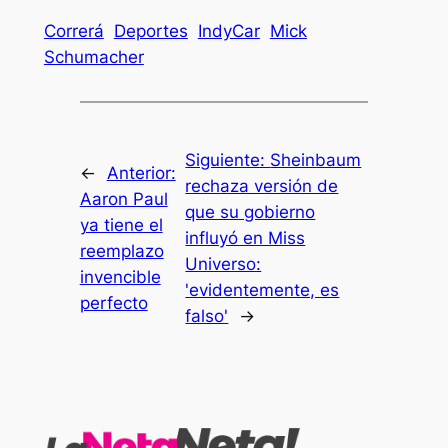
Correrá
Deportes
IndyCar
Mick
Schumacher
Siguiente:
Sheinbaum
←
Anterior:
rechaza versión de
Aaron Paul
que su gobierno
ya tiene el
influyó en Miss
reemplazo
Universo:
invencible
'evidentemente, es
perfecto
falso'
→