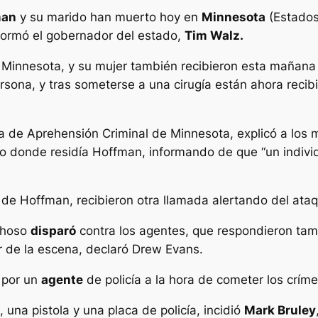
man
y su marido han muerto hoy en
Minnesota
(Estados
nformó el gobernador del estado,
Tim Walz.
 Minnesota, y su mujer también recibieron esta mañana 
ona, y tras someterse a una cirugía están ahora recibi
a de Aprehensión Criminal de Minnesota, explicó a los m
io donde residía Hoffman, informando de que “un indiv
 de Hoffman, recibieron otra llamada alertando del ata
echoso
disparó
contra los agentes, que respondieron tam
r de la escena, declaró Drew Evans.
r por un
agente
de policía a la hora de cometer los crím
, una pistola y una placa de policía, incidió
Mark Bruley