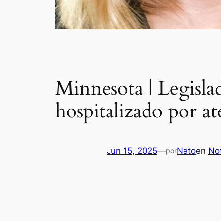
Minnesota | Legislad
hospitalizado por at
Jun 15, 2025
—
Neto
en
Not
por