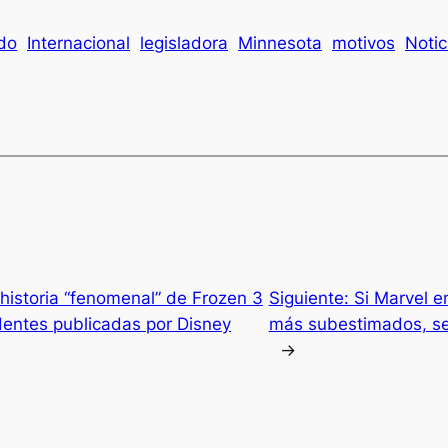
ado
Internacional
legisladora
Minnesota
motivos
Notic
 historia “fenomenal” de Frozen 3
Siguiente:
Si Marvel e
entes publicadas por Disney
más subestimados, ser
→