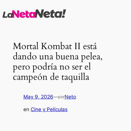
Saltar
al
contenido
Mortal Kombat II está
dando una buena pelea,
pero podría no ser el
campeón de taquilla
May 9, 2026
—
Neto
por
en
Cine y Películas