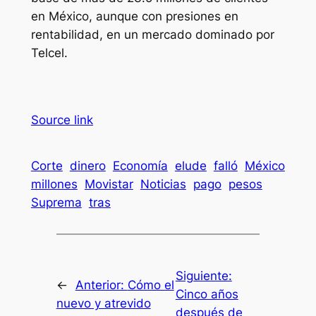
en México, aunque con presiones en
rentabilidad, en un mercado dominado por
Telcel.
Source link
Corte
dinero
Economía
elude
falló
México
millones
Movistar
Noticias
pago
pesos
Suprema
tras
Siguiente:
←
Anterior:
Cómo el
Cinco años
nuevo y atrevido
después de