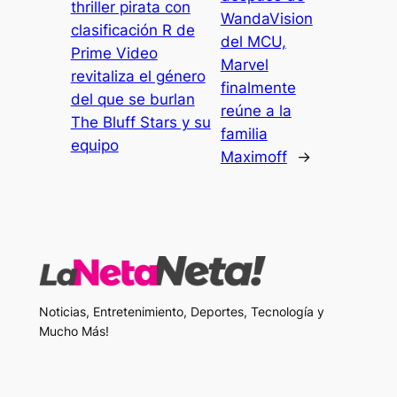
thriller pirata con
WandaVision
clasificación R de
del MCU,
Prime Video
Marvel
revitaliza el género
finalmente
del que se burlan
reúne a la
The Bluff Stars y su
familia
equipo
Maximoff
→
Noticias, Entretenimiento, Deportes, Tecnología y
Mucho Más!