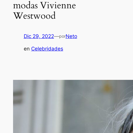
modas Vivienne
Westwood
Dic 29, 2022
—
Neto
por
en
Celebridades