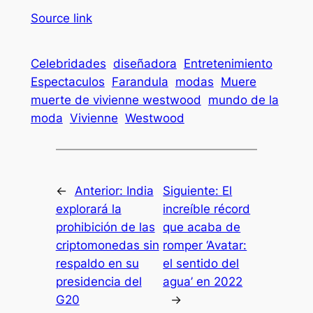
Source link
Celebridades
diseñadora
Entretenimiento
Espectaculos
Farandula
modas
Muere
muerte de vivienne westwood
mundo de la
moda
Vivienne
Westwood
←
Anterior:
India
Siguiente:
El
explorará la
increíble récord
prohibición de las
que acaba de
criptomonedas sin
romper ‘Avatar:
respaldo en su
el sentido del
presidencia del
agua’ en 2022
G20
→