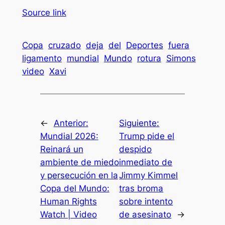
Source link
Copa
cruzado
deja
del
Deportes
fuera
ligamento
mundial
Mundo
rotura
Simons
video
Xavi
←
Anterior:
Siguiente:
Mundial 2026:
Trump pide el
Reinará un
despido
ambiente de miedo
inmediato de
y persecución en la
Jimmy Kimmel
Copa del Mundo:
tras broma
Human Rights
sobre intento
Watch | Video
de asesinato
→