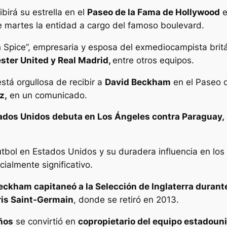
ibirá su estrella en el
Paseo de la Fama de Hollywood
e
 martes la entidad a cargo del famoso boulevard.
h Spice”, empresaria y esposa del exmediocampista britá
ter United y Real Madrid,
entre otros equipos.
stá orgullosa de recibir a
David Beckham
en el Paseo d
z,
en un comunicado.
ados Unidos debuta en Los Ángeles contra Paraguay,
futbol en Estados Unidos y su duradera influencia en los 
ialmente significativo.
eckham capitaneó a la Selección de Inglaterra durant
ris Saint-Germain
, donde se retiró en 2013.
años
se convirtió en
copropietario del equipo estadoun