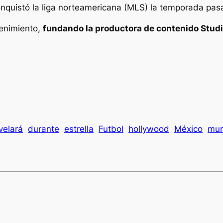
nquistó la liga norteamericana (MLS) la temporada pasa
tenimiento,
fundando la productora de contenido Studi
velará
durante
estrella
Futbol
hollywood
México
mun