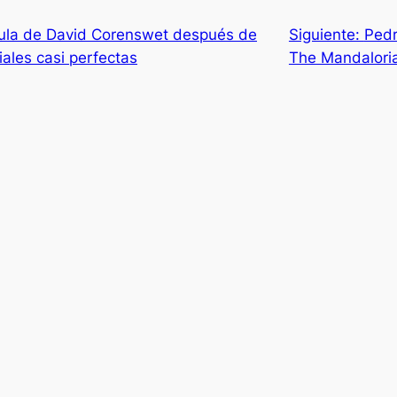
cula de David Corenswet después de
Siguiente:
Pedr
ciales casi perfectas
The Mandalori