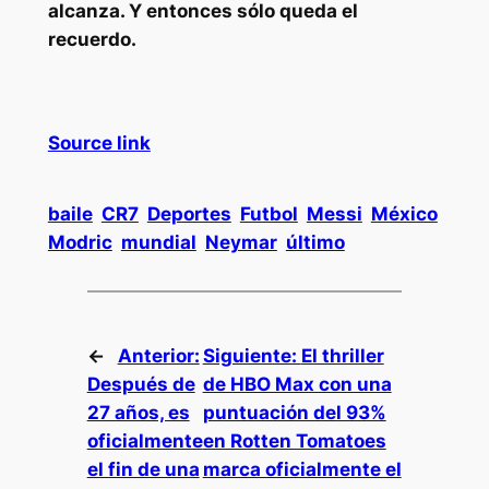
alcanza. Y entonces sólo queda el
recuerdo.
Source link
baile
CR7
Deportes
Futbol
Messi
México
Modric
mundial
Neymar
último
←
Anterior:
Siguiente:
El thriller
Después de
de HBO Max con una
27 años, es
puntuación del 93%
oficialmente
en Rotten Tomatoes
el fin de una
marca oficialmente el