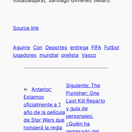
(Guadalajara); Santiago Giménez (Milan).
Source link
Aguirre
Con
Deportes
entrega
FIFA
Futbol
jugadores
mundial
prelista
Vasco
Siguiente:
The
←
Anterior:
Punisher: One
Estamos
Last Kill Reparto
oficialmente a 1
y guía de
año de la película
personajes:
de Star Wars que
¿Quién ha
romperá la regla
regresado del