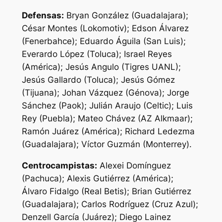
Defensas:
Bryan González (Guadalajara);
César Montes (Lokomotiv); Edson Álvarez
(Fenerbahce); Eduardo Águila (San Luis);
Everardo López (Toluca); Israel Reyes
(América); Jesús Angulo (Tigres UANL);
Jesús Gallardo (Toluca); Jesús Gómez
(Tijuana); Johan Vázquez (Génova); Jorge
Sánchez (Paok); Julián Araujo (Celtic); Luis
Rey (Puebla); Mateo Chávez (AZ Alkmaar);
Ramón Juárez (América); Richard Ledezma
(Guadalajara); Víctor Guzmán (Monterrey).
Centrocampistas:
Alexei Domínguez
(Pachuca); Alexis Gutiérrez (América);
Álvaro Fidalgo (Real Betis); Brian Gutiérrez
(Guadalajara); Carlos Rodríguez (Cruz Azul);
Denzell García (Juárez); Diego Lainez