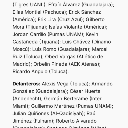
(Tigres UANL); Efraín Álvarez (Guadalajara);
Elías Montiel (Pachuca); Erick Sánchez
(América); Erik Lira (Cruz Azul); Gilberto
Mora (Tijuana); Isaías Violante (América);
Jordan Carrillo (Pumas UNAM); Kevin
Castañeda (Tijuana); Luis Chávez (Dínamo
Moscú); Luis Romo (Guadalajara); Marcel
Ruiz (Toluca); Obed Vargas (Atlético de
Madrid); Orbelín Pineda (AEK Atenas);
Ricardo Angulo (Toluca).
Delanteros:
Alexis Vega (Toluca); Armando
González (Guadalajara); César Huerta
(Anderlecht); Germán Berterame (Inter
Miami); Guillermo Martínez (Pumas UNAM);
Julián Quiñones (Al-Qadisiyah); Raúl
Jiménez (Fulham); Roberto Alvarado