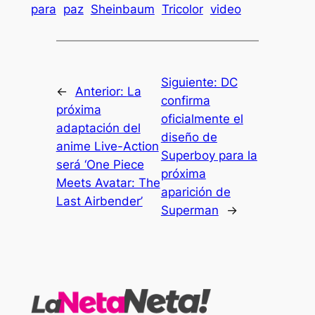
para
paz
Sheinbaum
Tricolor
video
Siguiente:
DC
←
Anterior:
La
confirma
próxima
oficialmente el
adaptación del
diseño de
anime Live-Action
Superboy para la
será ‘One Piece
próxima
Meets Avatar: The
aparición de
Last Airbender’
Superman
→