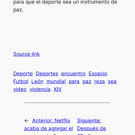
para que el deporte sea un instrumento de
paz.
Source link
Deporte
Deportes
encuentro
Espacio
Futbol
León
mundial
para
paz
reza
sea
video
violencia
XIV
←
Anterior:
Netflix
Siguiente:
acaba de agregar el
Después de