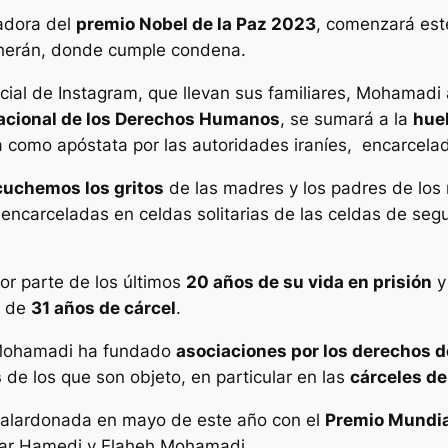
adora del
premio Nobel de la Paz 2023
, comenzará es
eherán, donde cumple condena.
cial de Instagram, que llevan sus familiares, Mohamadi
nacional de los Derechos Humanos
, se sumará a la
hue
a como apóstata por las autoridades iraníes, encarcela
scuchemos los gritos
de las madres y los padres de los 
 encarceladas en celdas solitarias de las celdas de seg
r parte de los últimos
20 años de su vida en prisión
y
l de
31 años de cárcel
.
, Mohamadi ha fundado
asociaciones por los derechos d
s
de los que son objeto, en particular en las
cárceles de
 galardonada en mayo de este año con el
Premio Mundial
oofar Hamedi y Elaheh Mohamadi.