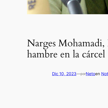
Narges Mohamadi, N
hambre en la cárcel
Dic 10, 2023
—
Neto
en
Not
por