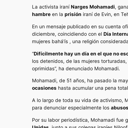
La activista iraní
Narges Mohamadi
, gan
hambre
en la
prisión
iraní de Evin, en T
En un mensaje publicado en su cuenta ofi
diciembre, coincidiendo con el
Día Inter
mujeres bahá’ís , una religión considerad
“
Difícilmente hay un día en el que no e
los detenidos, de las mujeres torturadas,
oprimidas”, ha denunciado Mohamadi.
Mohamadi, de 51 años, ha pasado la mayo
ocasiones
hasta acumular una pena tota
A lo largo de toda su vida de activismo
para denunciar especialmente los
abuso
Por su labor periodística, Mohamadi fue
Unidas
, junto a sus colegas iraníes Nil