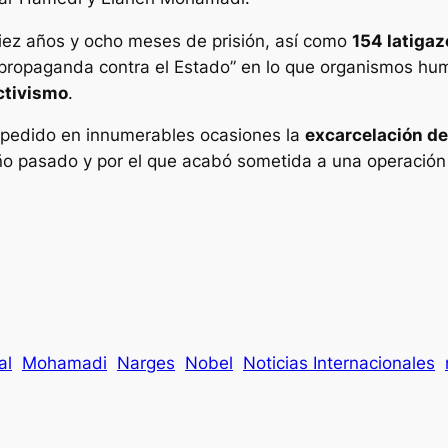
diez años y ocho meses de prisión, así como
154 latigaz
 propaganda contra el Estado” en lo que organismos hum
ctivismo
.
an pedido en innumerables ocasiones la
excarcelación d
o pasado y por el que acabó sometida a una operación
al
Mohamadi
Narges
Nobel
Noticias Internacionales