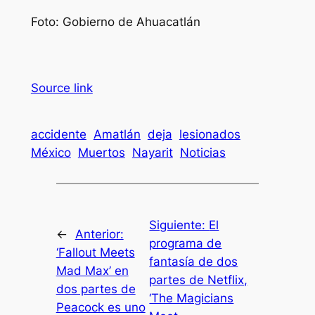
Foto: Gobierno de Ahuacatlán
Source link
accidente
Amatlán
deja
lesionados
México
Muertos
Nayarit
Noticias
Siguiente:
El
←
Anterior:
programa de
‘Fallout Meets
fantasía de dos
Mad Max’ en
partes de Netflix,
dos partes de
‘The Magicians
Peacock es uno