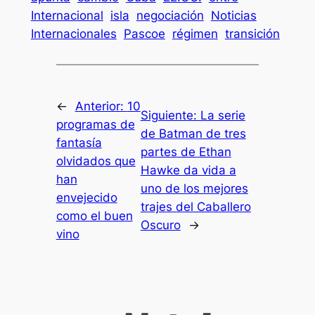
Internacional
isla
negociación
Noticias
Internacionales
Pascoe
régimen
transición
←
Anterior:
10
Siguiente:
La serie
programas de
de Batman de tres
fantasía
partes de Ethan
olvidados que
Hawke da vida a
han
uno de los mejores
envejecido
trajes del Caballero
como el buen
Oscuro
→
vino