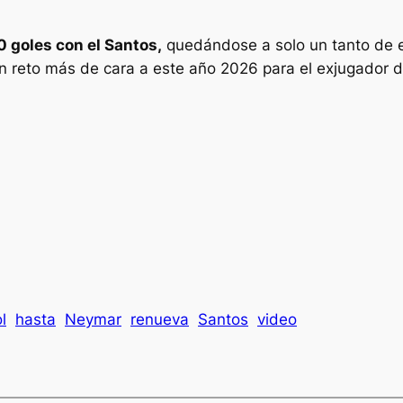
50 goles con el Santos,
quedándose a solo un tanto de en
un reto más de cara a este año 2026 para el exjugador 
l
hasta
Neymar
renueva
Santos
video