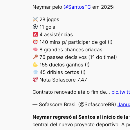
Neymar pelo
@SantosFC
em 2025:
28 jogos
11 gols
4 assistências
140 mins p/ participar de gol (!)
8 grandes chances criadas
76 passes decisivos (1º do time!)
155 duelos ganhos (!)
45 dribles certos (!)
Nota Sofascore 7.47
Contrato renovado até o fim de…
pic.twi
— Sofascore Brasil (@SofascoreBR)
Janua
Neymar regresó al Santos al inicio de 
central del nuevo proyecto deportivo. A pe