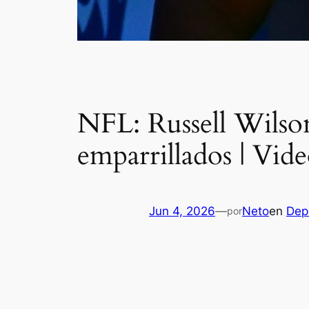
NFL: Russell Wilson
emparrillados | Vid
Jun 4, 2026
—
Neto
en
Dep
por