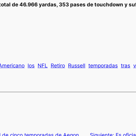
total de 46.966 yardas, 353 pases de touchdown y suf
 Americano
los
NFL
Retiro
Russell
temporadas
tras
v
l de cinco temporadas de Aegon
Siguiente:
Es ofici