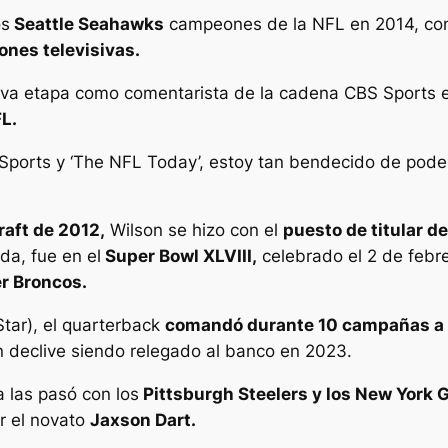
os
Seattle Seahawks
campeones de la NFL en 2014, conf
ones televisivas.
eva etapa como comentarista de la cadena CBS Sports e
L.
 Sports y ‘The NFL Today’, estoy tan bendecido de pode
raft de 2012,
Wilson se hizo con el
puesto de titular d
da, fue en el
Super Bowl XLVIII,
celebrado el 2 de febr
r Broncos.
Star), el quarterback
comandó durante 10 campañas a
 declive siendo relegado al banco en 2023.
 las pasó con los
Pittsburgh Steelers y los New York G
r el novato
Jaxson Dart.