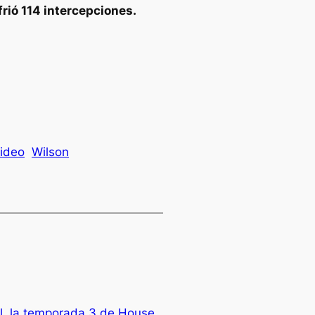
rió 114 intercepciones.
ideo
Wilson
al, la temporada 3 de House