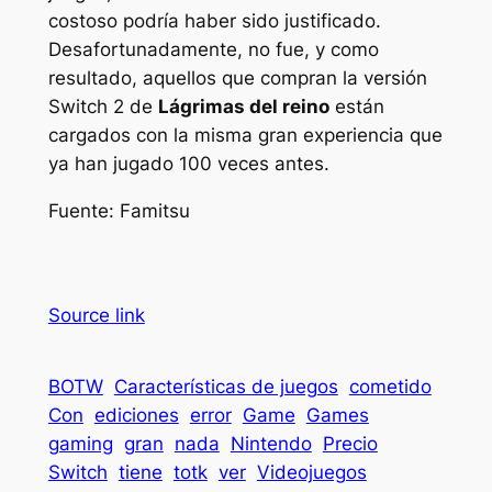
costoso podría haber sido justificado.
Desafortunadamente, no fue, y como
resultado, aquellos que compran la versión
Switch 2 de
Lágrimas del reino
están
cargados con la misma gran experiencia que
ya han jugado 100 veces antes.
Fuente: Famitsu
Source link
BOTW
Características de juegos
cometido
Con
ediciones
error
Game
Games
gaming
gran
nada
Nintendo
Precio
Switch
tiene
totk
ver
Videojuegos