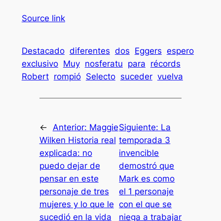
Source link
Destacado
diferentes
dos
Eggers
espero
exclusivo
Muy
nosferatu
para
récords
Robert
rompió
Selecto
suceder
vuelva
←
Anterior:
Maggie
Siguiente:
La
Wilken Historia real
temporada 3
explicada: no
invencible
puedo dejar de
demostró que
pensar en este
Mark es como
personaje de tres
el 1 personaje
mujeres y lo que le
con el que se
sucedió en la vida
niega a trabajar