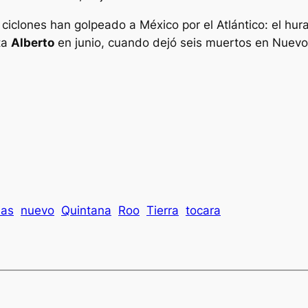
ciclones han golpeado a México por el Atlántico: el hu
ta
Alberto
en junio, cuando dejó seis muertos en Nuevo
ias
nuevo
Quintana
Roo
Tierra
tocara