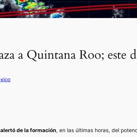
a a Quintana Roo; este día
xico
)
alertó de la formación
, en las últimas horas, del poten