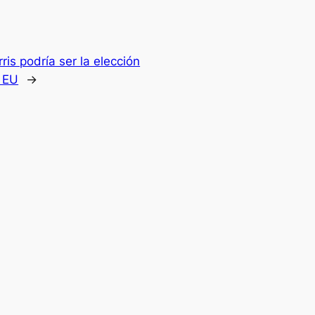
is podría ser la elección
n EU
→