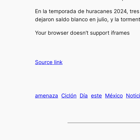
En la temporada de huracanes 2024, tres 
dejaron saldo blanco en julio, y la tormen
Your browser doesn’t support iframes
Source link
amenaza
Ciclón
Día
este
México
Notic