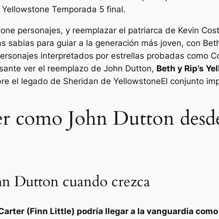
s
Yellowstone
Temporada 5 final.
tone
personajes, y reemplazar el patriarca de Kevin Cos
ás sabias para guiar a la generación más joven, con Be
ersonajes interpretados por estrellas probadas como Cos
esante ver el reemplazo de John Dutton,
Beth y Rip’s
Ye
bre el legado de Sheridan de
Yellowstone
El conjunto im
ser como John Dutton desde
hn Dutton cuando crezca
Carter (Finn Little) podría llegar a la vanguardia com