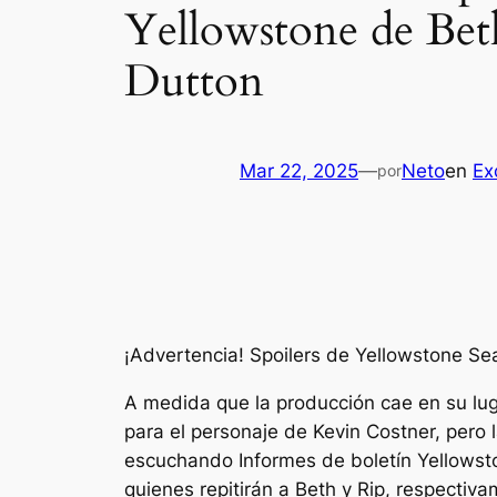
Yellowstone de Beth
Dutton
Mar 22, 2025
—
Neto
en
Ex
por
¡Advertencia! Spoilers de Yellowstone Se
A medida que la producción cae en su lug
para el personaje de Kevin Costner, pero 
escuchando
Informes de boletín
Yellowst
quienes repitirán a Beth y Rip, respectiv