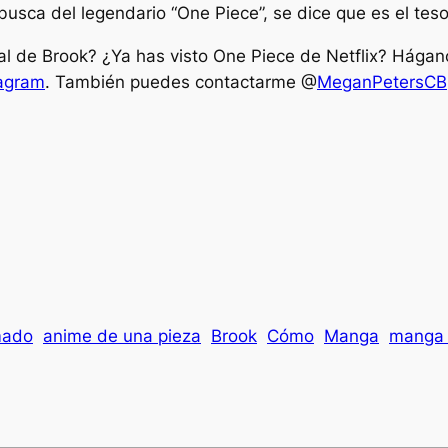
busca del legendario “One Piece”, se dice que es el t
al de Brook? ¿Ya has visto One Piece de Netflix? Hágan
tagram
. También puedes contactarme @
MeganPetersCB
mado
anime de una pieza
Brook
Cómo
Manga
manga 