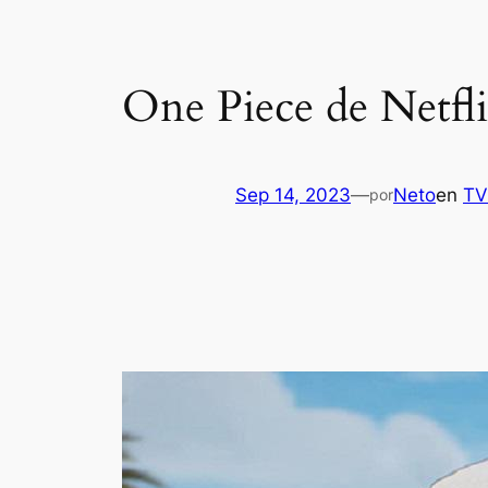
One Piece de Netfli
Sep 14, 2023
—
Neto
en
TV
por