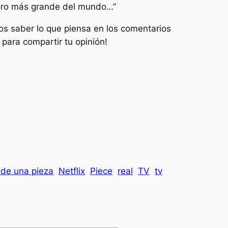
esoro más grande del mundo…”
os saber lo que piensa en los comentarios
para compartir tu opinión!
de una pieza
Netflix
Piece
real
TV
tv