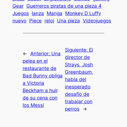
Gear
Guerreros piratas de una pieza 4
Juegos
lanza
Manga
Monkey D Luffy
nuevo
Piece
reloj
Una pieza
Videojuegos
Siguiente:
El
←
Anterior:
Una
director de
pelea en el
Strays, Josh
restaurante de
Greenbaum,
Bad Bunny obliga
habla del
a Victoria
inesperado
Beckham a huir
desafío de
de su cena con
trabajar con
los Messi
perros
→