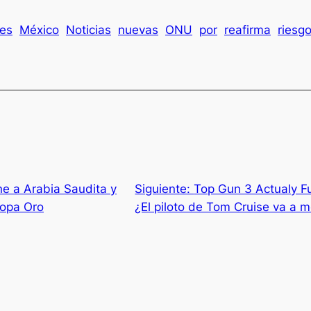
yes
México
Noticias
nuevas
ONU
por
reafirma
riesg
e a Arabia Saudita y
Siguiente:
Top Gun 3 Actualy F
Copa Oro
¿El piloto de Tom Cruise va a m