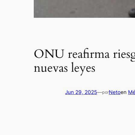
ONU reafirma riesgo
nuevas leyes
Jun 29, 2025
—
Neto
en
Mé
por