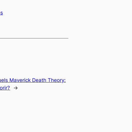
os
uels Maverick Death Theory:
orir?
→