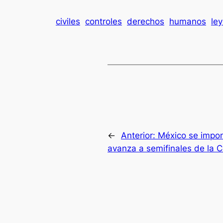
civiles
controles
derechos
humanos
le
←
Anterior:
México se impon
avanza a semifinales de la 