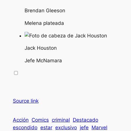
Brendan Gleeson
Melena plateada
Jack Houston
Jefe McNamara
Source link
Acción
Comics
criminal
Destacado
escondido
estar
exclusivo
jefe
Marvel