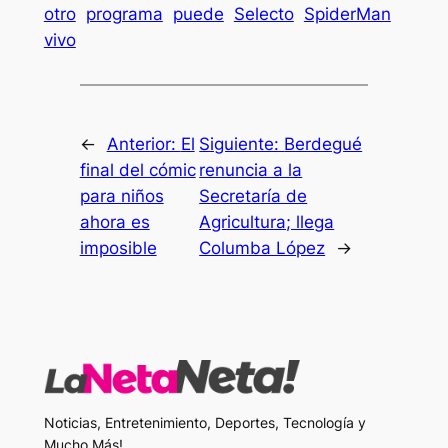
otro
programa
puede
Selecto
SpiderMan
vivo
←
Anterior:
El
Siguiente:
Berdegué
final del cómic
renuncia a la
para niños
Secretaría de
ahora es
Agricultura; llega
imposible
Columba López
→
Noticias, Entretenimiento, Deportes, Tecnología y
Mucho Más!