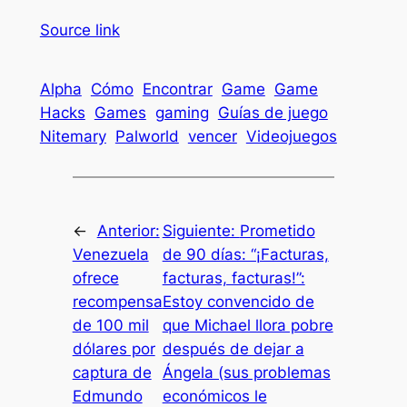
Source link
Alpha
Cómo
Encontrar
Game
Game
Hacks
Games
gaming
Guías de juego
Nitemary
Palworld
vencer
Videojuegos
←
Anterior:
Siguiente:
Prometido
Venezuela
de 90 días: “¡Facturas,
ofrece
facturas, facturas!”:
recompensa
Estoy convencido de
de 100 mil
que Michael llora pobre
dólares por
después de dejar a
captura de
Ángela (sus problemas
Edmundo
económicos le