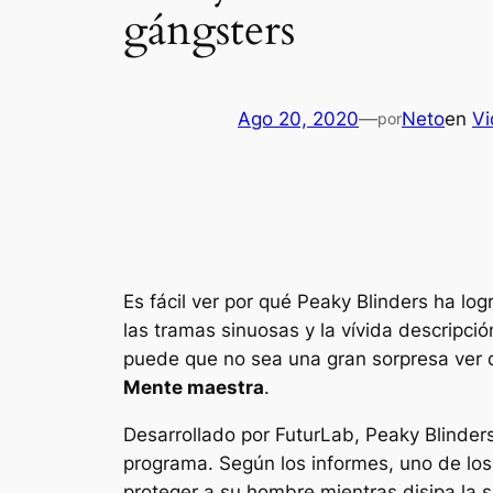
gángsters
Ago 20, 2020
—
Neto
en
Vi
por
Es fácil ver por qué
Peaky Blinders
ha logr
las tramas sinuosas y la vívida descripc
puede que no sea una gran sorpresa ver 
Mente maestra
.
Desarrollado por FuturLab,
Peaky Blinder
programa. Según los informes, uno de los 
proteger a su hombre mientras disipa la 