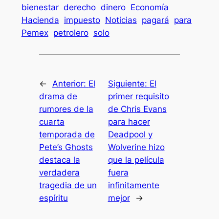
bienestar
derecho
dinero
Economía
Hacienda
impuesto
Noticias
pagará
para
Pemex
petrolero
solo
←
Anterior:
El
Siguiente:
El
drama de
primer requisito
rumores de la
de Chris Evans
cuarta
para hacer
temporada de
Deadpool y
Pete’s Ghosts
Wolverine hizo
destaca la
que la película
verdadera
fuera
tragedia de un
infinitamente
espíritu
mejor
→