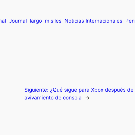
nal
Journal
largo
misiles
Noticias Internacionales
Pen
s
Siguiente:
¿Qué sigue para Xbox después de 
avivamiento de consola
→