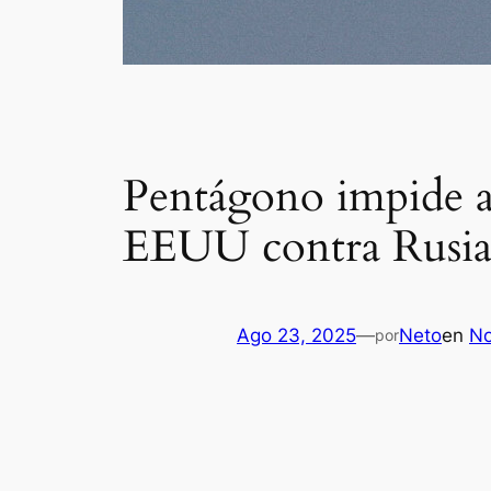
Pentágono impide a 
EEUU contra Rusia:
Ago 23, 2025
—
Neto
en
No
por