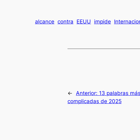
alcance
contra
EEUU
impide
Internacio
←
Anterior:
13 palabras má
complicadas de 2025