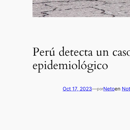
Perú detecta un cas
epidemiológico
Oct 17, 2023
—
Neto
en
Not
por