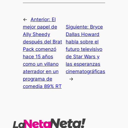
←
Anterior:
El
mejor papel de
Siguiente:
Bryce
Ally Sheedy
Dallas Howard
después del Brat
habla sobre el
Pack comenzó
futuro televisivo
hace 15 años
de Star Wars y
como un villano
las esperanzas
aterrador en un
cinematográficas
programa de
→
comedia 89% RT