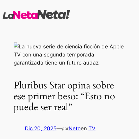
Saltar
al
contenido
Pluribus Star opina sobre
ese primer beso: “Esto no
puede ser real”
Dic 20, 2025
—
Neto
en
TV
por