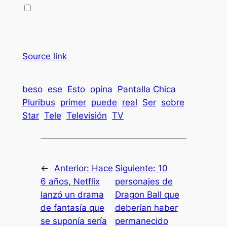
Source link
beso
ese
Esto
opina
Pantalla Chica
Pluribus
primer
puede
real
Ser
sobre
Star
Tele
Televisión
TV
←
Anterior:
Hace
Siguiente:
10
6 años, Netflix
personajes de
lanzó un drama
Dragon Ball que
de fantasía que
deberían haber
se suponía sería
permanecido