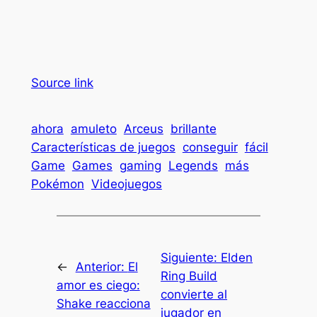
Source link
ahora
amuleto
Arceus
brillante
Características de juegos
conseguir
fácil
Game
Games
gaming
Legends
más
Pokémon
Videojuegos
Siguiente:
Elden
←
Anterior:
El
Ring Build
amor es ciego:
convierte al
Shake reacciona
jugador en