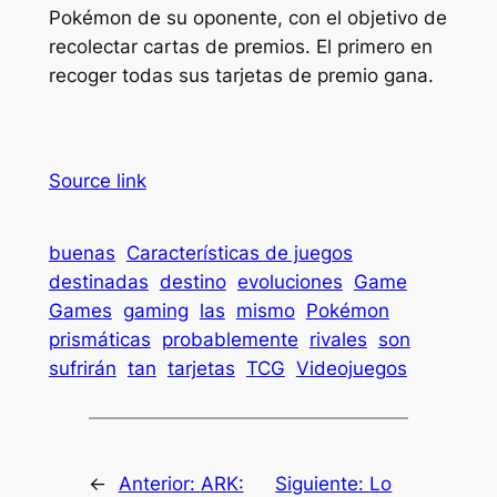
Pokémon de su oponente, con el objetivo de
recolectar cartas de premios. El primero en
recoger todas sus tarjetas de premio gana.
Source link
buenas
Características de juegos
destinadas
destino
evoluciones
Game
Games
gaming
las
mismo
Pokémon
prismáticas
probablemente
rivales
son
sufrirán
tan
tarjetas
TCG
Videojuegos
←
Anterior:
ARK:
Siguiente:
Lo