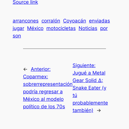
Source link
arrancones
corralón
Coyoacán
enviadas
jugar
México
motocicletas
Noticias
por
son
Siguiente:
←
Anterior:
Jugué a Metal
Coparmex:
Gear Solid Δ:
sobrerrepresentación
Snake Eater (y
podría regresar a
tú
México al modelo
probablemente
político de los 70s
también)
→