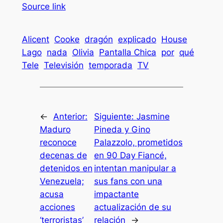
Source link
Alicent
Cooke
dragón
explicado
House
Lago
nada
Olivia
Pantalla Chica
por
qué
Tele
Televisión
temporada
TV
←
Anterior:
Siguiente:
Jasmine
Maduro
Pineda y Gino
reconoce
Palazzolo, prometidos
decenas de
en 90 Day Fiancé,
detenidos en
intentan manipular a
Venezuela;
sus fans con una
acusa
impactante
acciones
actualización de su
‘terroristas’
relación
→