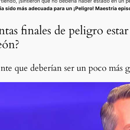
tiendo, ¡sintieron que no debería haber estado en un pel
ía sido más adecuada para un
¡Peligro! Maestría
epis
as finales de peligro estar 
eón?
nte que deberían ser un poco más g