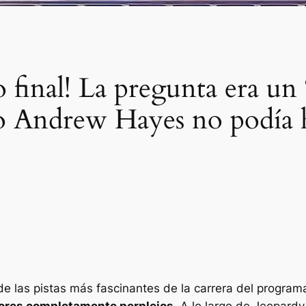
ro final! La pregunta era u
uso Andrew Hayes no podía 
 las pistas más fascinantes de la carrera del programa
dores completamente perplejos
. A lo largo de
Jeopardy