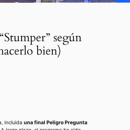
n “Stumper” según
hacerlo bien)
, incluida
una final
Peligro
Pregunta
A largo plazo, el programa ha sido