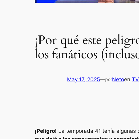
¡Por qué este pelig
los fanáticos (incl
May 17, 2025
—
Neto
en
TV
por
¡Peligro!
La temporada 41 tenía algunas de
que dejó a los concursantes y especta