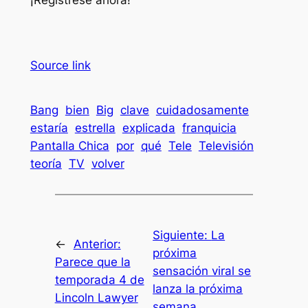
¡Regístrese ahora!
Source link
Bang
bien
Big
clave
cuidadosamente
estaría
estrella
explicada
franquicia
Pantalla Chica
por
qué
Tele
Televisión
teoría
TV
volver
Siguiente:
La
←
Anterior:
próxima
Parece que la
sensación viral se
temporada 4 de
lanza la próxima
Lincoln Lawyer
semana,