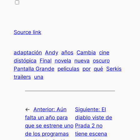
Source link
adaptación
Andy
años
Cambia
cine
distópica
Final
novela
nueva
oscuro
Pantalla Grande
peliculas
por
qué
Serkis
trailers
una
←
Anterior:
Aún
Siguiente:
El
falta un año para
diablo viste de
que se estrene uno
Prada 2 no
de los programas
tiene escena