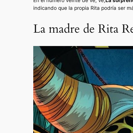
En el número veinte de
ve, ve,
La sorpren
indicando que la propia Rita podría ser m
La madre de Rita Re