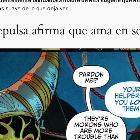
dentemente bondadosa madre de Rita sugiere que Rit
ás suave de lo que deja ver.
pulsa afirma que ama en se