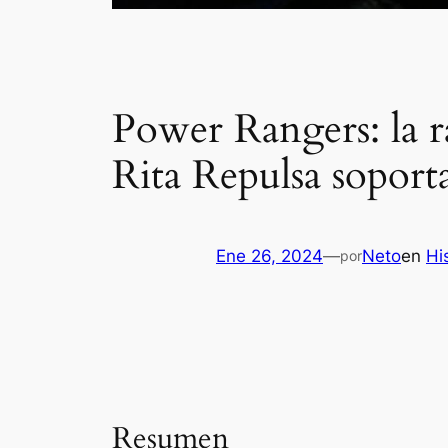
Power Rangers: la 
Rita Repulsa soporta
Ene 26, 2024
—
Neto
en
Hi
por
Resumen