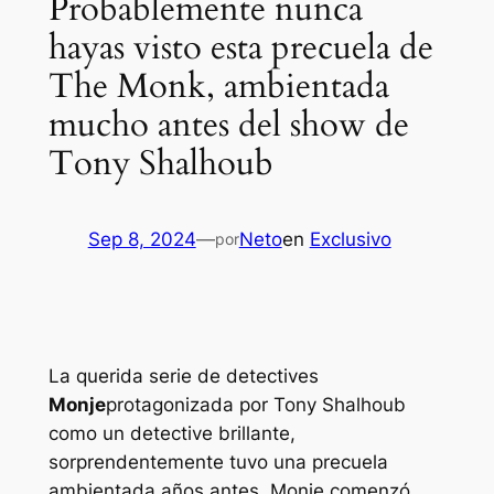
Probablemente nunca
hayas visto esta precuela de
The Monk, ambientada
mucho antes del show de
Tony Shalhoub
Sep 8, 2024
—
Neto
en
Exclusivo
por
La querida serie de detectives
Monje
protagonizada por Tony Shalhoub
como un detective brillante,
sorprendentemente tuvo una precuela
ambientada años antes.
Monje
comenzó.